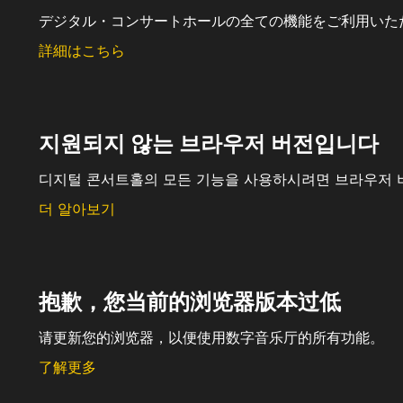
デジタル・コンサートホールの全ての機能をご利用いた
詳細はこちら
지원되지 않는 브라우저 버전입니다
디지털 콘서트홀의 모든 기능을 사용하시려면 브라우저 
더 알아보기
抱歉，您当前的浏览器版本过低
请更新您的浏览器，以便使用数字音乐厅的所有功能。
了解更多