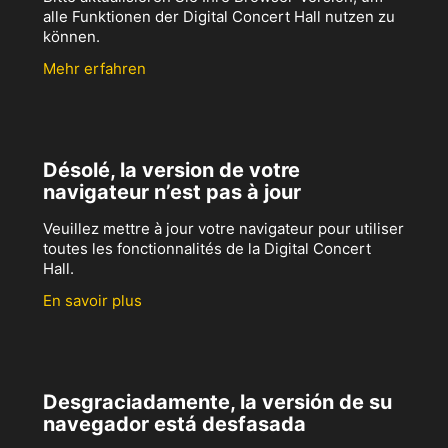
alle Funktionen der Digital Concert Hall nutzen zu
können.
Mehr erfahren
Désolé, la version de votre
navigateur n’est pas à jour
Veuillez mettre à jour votre navigateur pour utiliser
toutes les fonctionnalités de la Digital Concert
Hall.
En savoir plus
Desgraciadamente, la versión de su
navegador está desfasada