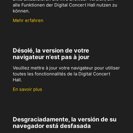
alle Funktionen der Digital Concert Hall nutzen zu
können.
Mehr erfahren
Désolé, la version de votre
navigateur n’est pas à jour
Veuillez mettre à jour votre navigateur pour utiliser
toutes les fonctionnalités de la Digital Concert
Hall.
En savoir plus
Desgraciadamente, la versión de su
navegador está desfasada