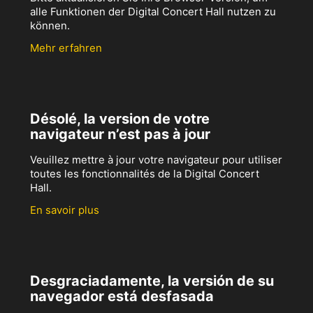
alle Funktionen der Digital Concert Hall nutzen zu
können.
Mehr erfahren
Désolé, la version de votre
navigateur n’est pas à jour
Veuillez mettre à jour votre navigateur pour utiliser
toutes les fonctionnalités de la Digital Concert
Hall.
En savoir plus
Desgraciadamente, la versión de su
navegador está desfasada