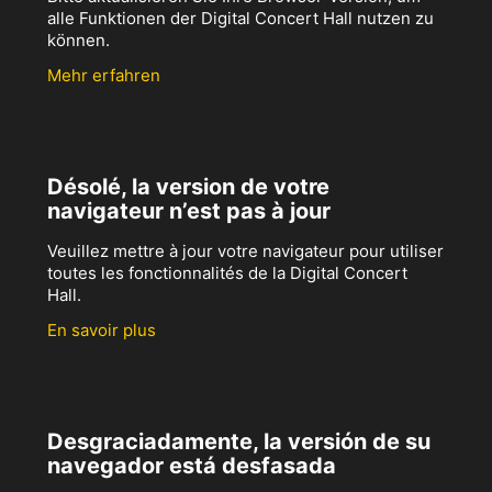
alle Funktionen der Digital Concert Hall nutzen zu
können.
Mehr erfahren
Désolé, la version de votre
navigateur n’est pas à jour
Veuillez mettre à jour votre navigateur pour utiliser
toutes les fonctionnalités de la Digital Concert
Hall.
En savoir plus
Desgraciadamente, la versión de su
navegador está desfasada