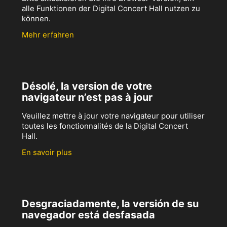
alle Funktionen der Digital Concert Hall nutzen zu
können.
Mehr erfahren
Désolé, la version de votre
navigateur n’est pas à jour
Veuillez mettre à jour votre navigateur pour utiliser
toutes les fonctionnalités de la Digital Concert
Hall.
En savoir plus
Desgraciadamente, la versión de su
navegador está desfasada