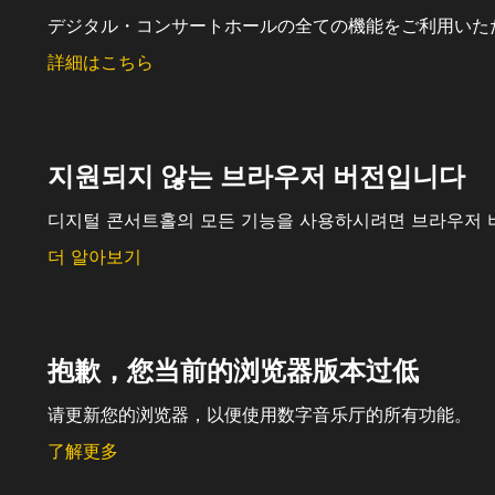
デジタル・コンサートホールの全ての機能をご利用いた
詳細はこちら
지원되지 않는 브라우저 버전입니다
디지털 콘서트홀의 모든 기능을 사용하시려면 브라우저 
더 알아보기
抱歉，您当前的浏览器版本过低
请更新您的浏览器，以便使用数字音乐厅的所有功能。
了解更多