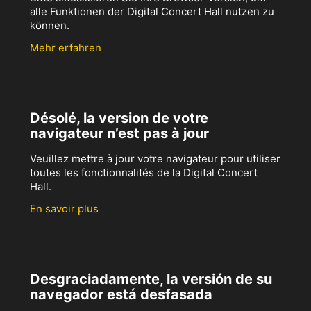
alle Funktionen der Digital Concert Hall nutzen zu
können.
Mehr erfahren
Désolé, la version de votre
navigateur n’est pas à jour
Veuillez mettre à jour votre navigateur pour utiliser
toutes les fonctionnalités de la Digital Concert
Hall.
En savoir plus
Desgraciadamente, la versión de su
navegador está desfasada