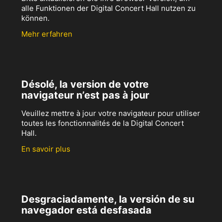
alle Funktionen der Digital Concert Hall nutzen zu
können.
Mehr erfahren
Désolé, la version de votre
navigateur n’est pas à jour
Veuillez mettre à jour votre navigateur pour utiliser
toutes les fonctionnalités de la Digital Concert
Hall.
En savoir plus
Desgraciadamente, la versión de su
navegador está desfasada