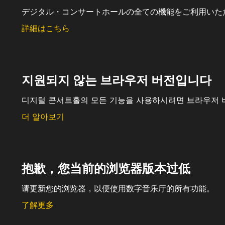
デジタル・コンサートホールの全ての機能をご利用いた
詳細はこちら
지원되지 않는 브라우저 버전입니다
디지털 콘서트홀의 모든 기능을 사용하시려면 브라우저 
더 알아보기
抱歉，您当前的浏览器版本过低
请更新您的浏览器，以便使用数字音乐厅的所有功能。
了解更多