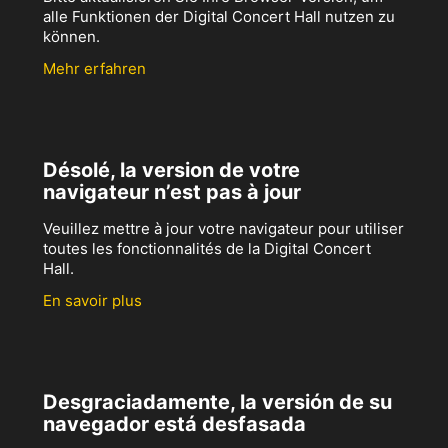
alle Funktionen der Digital Concert Hall nutzen zu
können.
Mehr erfahren
Désolé, la version de votre
navigateur n’est pas à jour
Veuillez mettre à jour votre navigateur pour utiliser
toutes les fonctionnalités de la Digital Concert
Hall.
En savoir plus
Desgraciadamente, la versión de su
navegador está desfasada