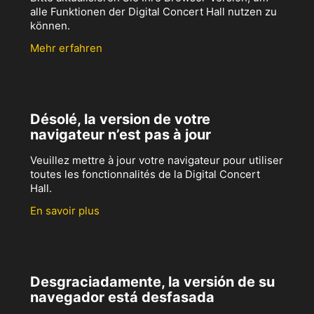
alle Funktionen der Digital Concert Hall nutzen zu
können.
Mehr erfahren
Désolé, la version de votre
navigateur n’est pas à jour
Veuillez mettre à jour votre navigateur pour utiliser
toutes les fonctionnalités de la Digital Concert
Hall.
En savoir plus
Desgraciadamente, la versión de su
navegador está desfasada