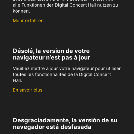
alle Funktionen der Digital Concert Hall nutzen zu
können.
Mehr erfahren
Désolé, la version de votre
navigateur n’est pas à jour
Veuillez mettre à jour votre navigateur pour utiliser
toutes les fonctionnalités de la Digital Concert
Hall.
En savoir plus
Desgraciadamente, la versión de su
navegador está desfasada