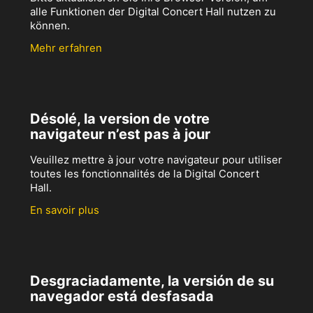
alle Funktionen der Digital Concert Hall nutzen zu
können.
Mehr erfahren
Désolé, la version de votre
navigateur n’est pas à jour
Veuillez mettre à jour votre navigateur pour utiliser
toutes les fonctionnalités de la Digital Concert
Hall.
En savoir plus
Desgraciadamente, la versión de su
navegador está desfasada