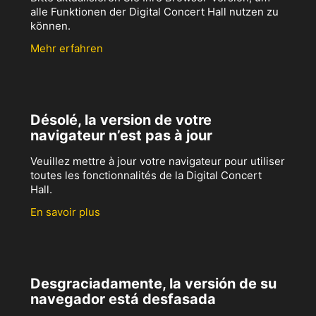
alle Funktionen der Digital Concert Hall nutzen zu
können.
Mehr erfahren
Désolé, la version de votre
navigateur n’est pas à jour
Veuillez mettre à jour votre navigateur pour utiliser
toutes les fonctionnalités de la Digital Concert
Hall.
En savoir plus
Desgraciadamente, la versión de su
navegador está desfasada