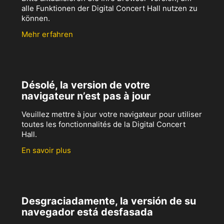
alle Funktionen der Digital Concert Hall nutzen zu
können.
Mehr erfahren
Désolé, la version de votre
navigateur n’est pas à jour
Veuillez mettre à jour votre navigateur pour utiliser
toutes les fonctionnalités de la Digital Concert
Hall.
En savoir plus
Desgraciadamente, la versión de su
navegador está desfasada