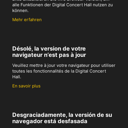
alle Funktionen der Digital Concert Hall nutzen zu
können.
Mehr erfahren
Désolé, la version de votre
navigateur n’est pas à jour
Veuillez mettre à jour votre navigateur pour utiliser
toutes les fonctionnalités de la Digital Concert
Hall.
En savoir plus
Desgraciadamente, la versión de su
navegador está desfasada