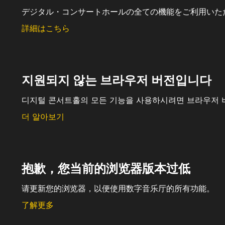
デジタル・コンサートホールの全ての機能をご利用いた
詳細はこちら
지원되지 않는 브라우저 버전입니다
디지털 콘서트홀의 모든 기능을 사용하시려면 브라우저 
더 알아보기
抱歉，您当前的浏览器版本过低
请更新您的浏览器，以便使用数字音乐厅的所有功能。
了解更多