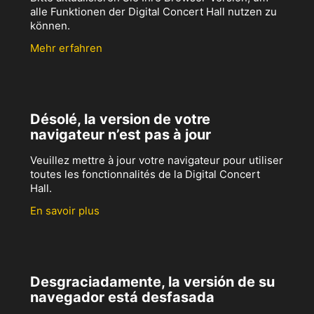
alle Funktionen der Digital Concert Hall nutzen zu
können.
Mehr erfahren
Désolé, la version de votre
navigateur n’est pas à jour
Veuillez mettre à jour votre navigateur pour utiliser
toutes les fonctionnalités de la Digital Concert
Hall.
En savoir plus
Desgraciadamente, la versión de su
navegador está desfasada