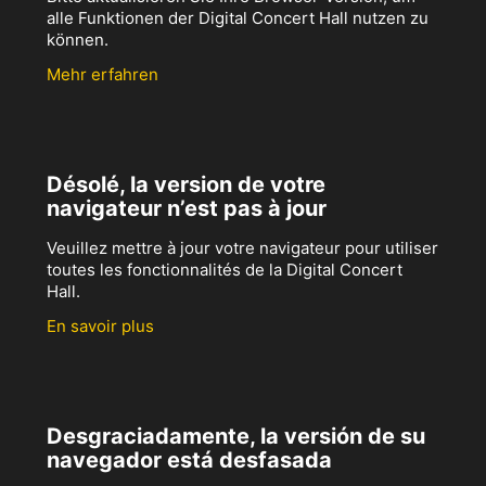
alle Funktionen der Digital Concert Hall nutzen zu
können.
Mehr erfahren
Désolé, la version de votre
navigateur n’est pas à jour
Veuillez mettre à jour votre navigateur pour utiliser
toutes les fonctionnalités de la Digital Concert
Hall.
En savoir plus
Desgraciadamente, la versión de su
navegador está desfasada