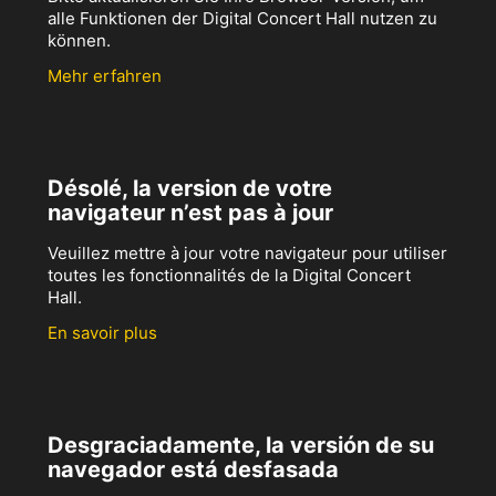
alle Funktionen der Digital Concert Hall nutzen zu
können.
Mehr erfahren
Désolé, la version de votre
navigateur n’est pas à jour
Veuillez mettre à jour votre navigateur pour utiliser
toutes les fonctionnalités de la Digital Concert
Hall.
En savoir plus
Desgraciadamente, la versión de su
navegador está desfasada