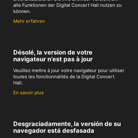
alle Funktionen der Digital Concert Hall nutzen zu
können.
Mehr erfahren
Désolé, la version de votre
navigateur n’est pas à jour
Veuillez mettre à jour votre navigateur pour utiliser
toutes les fonctionnalités de la Digital Concert
Hall.
En savoir plus
Desgraciadamente, la versión de su
navegador está desfasada