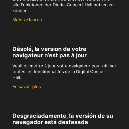
alle Funktionen der Digital Concert Hall nutzen zu
können.
Mehr erfahren
Désolé, la version de votre
navigateur n’est pas à jour
Veuillez mettre à jour votre navigateur pour utiliser
toutes les fonctionnalités de la Digital Concert
Hall.
En savoir plus
Desgraciadamente, la versión de su
navegador está desfasada