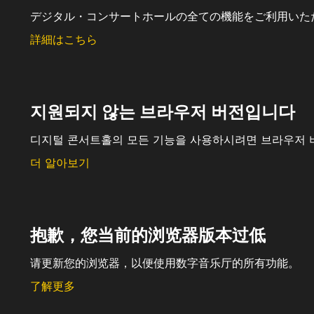
デジタル・コンサートホールの全ての機能をご利用いた
詳細はこちら
지원되지 않는 브라우저 버전입니다
디지털 콘서트홀의 모든 기능을 사용하시려면 브라우저 
더 알아보기
抱歉，您当前的浏览器版本过低
请更新您的浏览器，以便使用数字音乐厅的所有功能。
了解更多