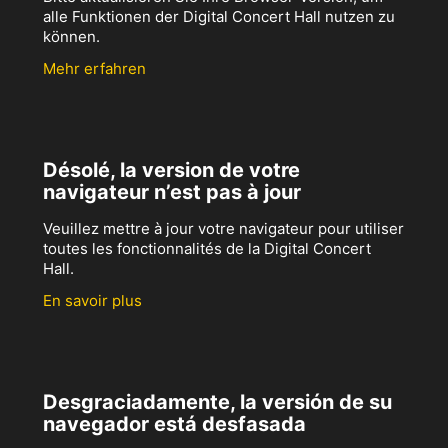
alle Funktionen der Digital Concert Hall nutzen zu
können.
Mehr erfahren
Désolé, la version de votre
navigateur n’est pas à jour
Veuillez mettre à jour votre navigateur pour utiliser
toutes les fonctionnalités de la Digital Concert
Hall.
En savoir plus
Desgraciadamente, la versión de su
navegador está desfasada