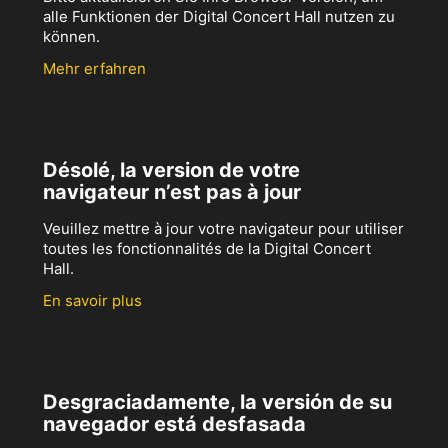
alle Funktionen der Digital Concert Hall nutzen zu
können.
Mehr erfahren
Désolé, la version de votre
navigateur n’est pas à jour
Veuillez mettre à jour votre navigateur pour utiliser
toutes les fonctionnalités de la Digital Concert
Hall.
En savoir plus
Desgraciadamente, la versión de su
navegador está desfasada