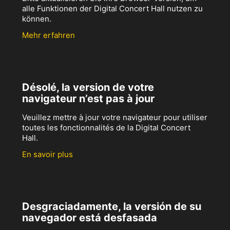
alle Funktionen der Digital Concert Hall nutzen zu
können.
Mehr erfahren
Désolé, la version de votre
navigateur n’est pas à jour
Veuillez mettre à jour votre navigateur pour utiliser
toutes les fonctionnalités de la Digital Concert
Hall.
En savoir plus
Desgraciadamente, la versión de su
navegador está desfasada