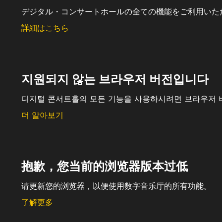
デジタル・コンサートホールの全ての機能をご利用いた
詳細はこちら
지원되지 않는 브라우저 버전입니다
디지털 콘서트홀의 모든 기능을 사용하시려면 브라우저 
더 알아보기
抱歉，您当前的浏览器版本过低
请更新您的浏览器，以便使用数字音乐厅的所有功能。
了解更多