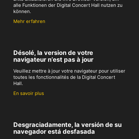
alle Funktionen der Digital Concert Hall nutzen zu
können.
Mehr erfahren
Désolé, la version de votre
navigateur n’est pas à jour
Veuillez mettre à jour votre navigateur pour utiliser
toutes les fonctionnalités de la Digital Concert
Hall.
En savoir plus
Desgraciadamente, la versión de su
navegador está desfasada