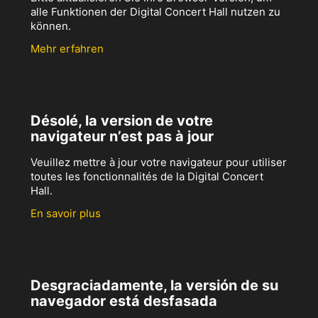
alle Funktionen der Digital Concert Hall nutzen zu
können.
Mehr erfahren
Désolé, la version de votre
navigateur n’est pas à jour
Veuillez mettre à jour votre navigateur pour utiliser
toutes les fonctionnalités de la Digital Concert
Hall.
En savoir plus
Desgraciadamente, la versión de su
navegador está desfasada