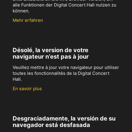
alle Funktionen der Digital Concert Hall nutzen zu
können.
Mehr erfahren
Désolé, la version de votre
navigateur n’est pas à jour
Veuillez mettre à jour votre navigateur pour utiliser
toutes les fonctionnalités de la Digital Concert
Hall.
En savoir plus
Desgraciadamente, la versión de su
navegador está desfasada