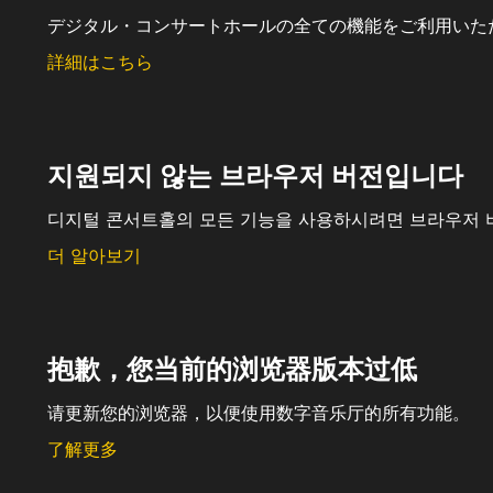
デジタル・コンサートホールの全ての機能をご利用いた
詳細はこちら
지원되지 않는 브라우저 버전입니다
디지털 콘서트홀의 모든 기능을 사용하시려면 브라우저 
더 알아보기
抱歉，您当前的浏览器版本过低
请更新您的浏览器，以便使用数字音乐厅的所有功能。
了解更多