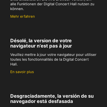
alle Funktionen der Digital Concert Hall nutzen zu
können.
Mehr erfahren
Désolé, la version de votre
navigateur n’est pas à jour
Veuillez mettre à jour votre navigateur pour utiliser
toutes les fonctionnalités de la Digital Concert
Hall.
En savoir plus
Desgraciadamente, la versión de su
navegador está desfasada