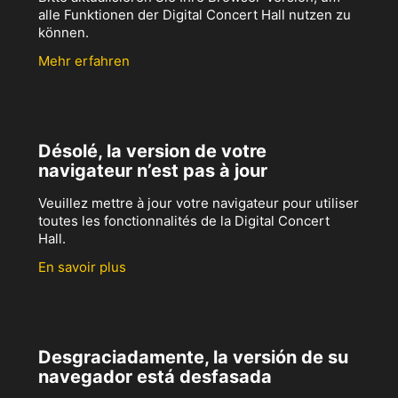
alle Funktionen der Digital Concert Hall nutzen zu
können.
Mehr erfahren
Désolé, la version de votre
navigateur n’est pas à jour
Veuillez mettre à jour votre navigateur pour utiliser
toutes les fonctionnalités de la Digital Concert
Hall.
En savoir plus
Desgraciadamente, la versión de su
navegador está desfasada