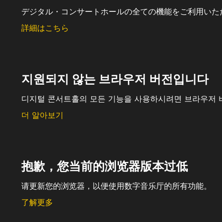
デジタル・コンサートホールの全ての機能をご利用いた
詳細はこちら
지원되지 않는 브라우저 버전입니다
디지털 콘서트홀의 모든 기능을 사용하시려면 브라우저 
더 알아보기
抱歉，您当前的浏览器版本过低
请更新您的浏览器，以便使用数字音乐厅的所有功能。
了解更多