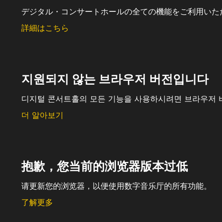
デジタル・コンサートホールの全ての機能をご利用いた
詳細はこちら
지원되지 않는 브라우저 버전입니다
디지털 콘서트홀의 모든 기능을 사용하시려면 브라우저 
더 알아보기
抱歉，您当前的浏览器版本过低
请更新您的浏览器，以便使用数字音乐厅的所有功能。
了解更多