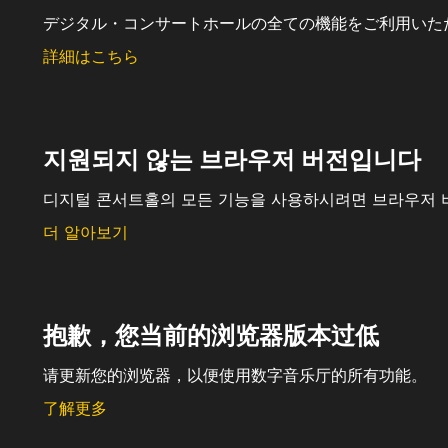
デジタル・コンサートホールの全ての機能をご利用いた
詳細はこちら
지원되지 않는 브라우저 버전입니다
디지털 콘서트홀의 모든 기능을 사용하시려면 브라우저 
더 알아보기
抱歉，您当前的浏览器版本过低
请更新您的浏览器，以便使用数字音乐厅的所有功能。
了解更多