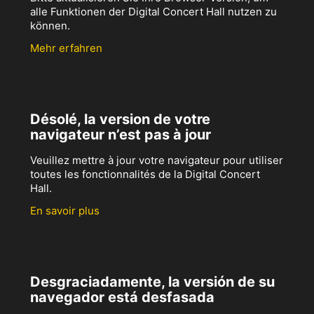
alle Funktionen der Digital Concert Hall nutzen zu
können.
Mehr erfahren
Désolé, la version de votre
navigateur n’est pas à jour
Veuillez mettre à jour votre navigateur pour utiliser
toutes les fonctionnalités de la Digital Concert
Hall.
En savoir plus
Desgraciadamente, la versión de su
navegador está desfasada