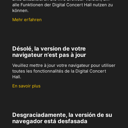
alle Funktionen der Digital Concert Hall nutzen zu
können.
Mehr erfahren
Désolé, la version de votre
navigateur n’est pas à jour
Veuillez mettre à jour votre navigateur pour utiliser
toutes les fonctionnalités de la Digital Concert
Hall.
En savoir plus
Desgraciadamente, la versión de su
navegador está desfasada