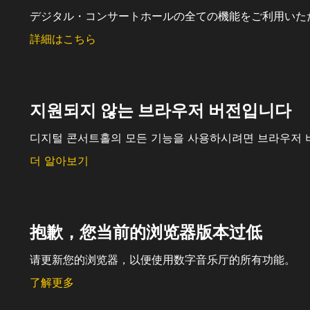
デジタル・コンサートホールの全ての機能をご利用いた
詳細はこちら
지원되지 않는 브라우저 버전입니다
디지털 콘서트홀의 모든 기능을 사용하시려면 브라우저 
더 알아보기
抱歉，您当前的浏览器版本过低
请更新您的浏览器，以便使用数字音乐厅的所有功能。
了解更多