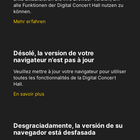
alle Funktionen der Digital Concert Hall nutzen zu
können.
Mehr erfahren
Désolé, la version de votre
navigateur n’est pas à jour
Veuillez mettre à jour votre navigateur pour utiliser
toutes les fonctionnalités de la Digital Concert
Hall.
En savoir plus
Desgraciadamente, la versión de su
navegador está desfasada