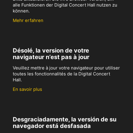
alle Funktionen der Digital Concert Hall nutzen zu
können.
Mehr erfahren
Désolé, la version de votre
navigateur n’est pas à jour
Veuillez mettre à jour votre navigateur pour utiliser
toutes les fonctionnalités de la Digital Concert
Hall.
En savoir plus
Desgraciadamente, la versión de su
navegador está desfasada