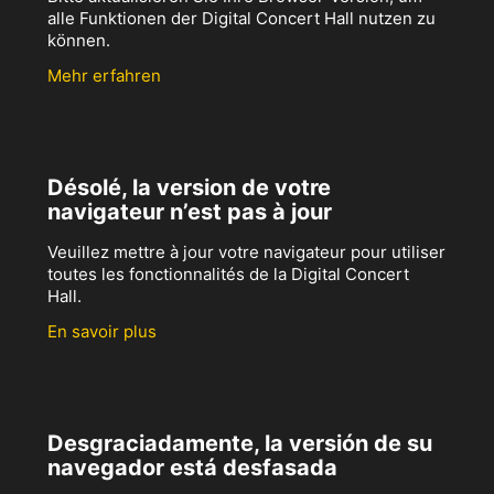
alle Funktionen der Digital Concert Hall nutzen zu
können.
Mehr erfahren
Désolé, la version de votre
navigateur n’est pas à jour
Veuillez mettre à jour votre navigateur pour utiliser
toutes les fonctionnalités de la Digital Concert
Hall.
En savoir plus
Desgraciadamente, la versión de su
navegador está desfasada