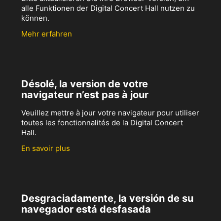
alle Funktionen der Digital Concert Hall nutzen zu
können.
Mehr erfahren
Désolé, la version de votre
navigateur n’est pas à jour
Veuillez mettre à jour votre navigateur pour utiliser
toutes les fonctionnalités de la Digital Concert
Hall.
En savoir plus
Desgraciadamente, la versión de su
navegador está desfasada