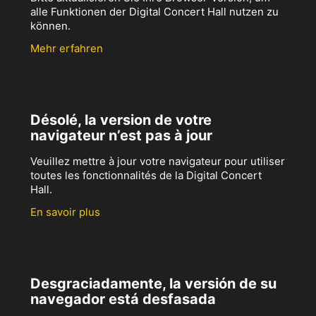
alle Funktionen der Digital Concert Hall nutzen zu
können.
Mehr erfahren
Désolé, la version de votre
navigateur n’est pas à jour
Veuillez mettre à jour votre navigateur pour utiliser
toutes les fonctionnalités de la Digital Concert
Hall.
En savoir plus
Desgraciadamente, la versión de su
navegador está desfasada