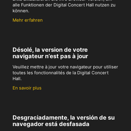
alle Funktionen der Digital Concert Hall nutzen zu
können.
Mehr erfahren
Désolé, la version de votre
navigateur n’est pas à jour
Veuillez mettre à jour votre navigateur pour utiliser
toutes les fonctionnalités de la Digital Concert
Hall.
En savoir plus
Desgraciadamente, la versión de su
navegador está desfasada