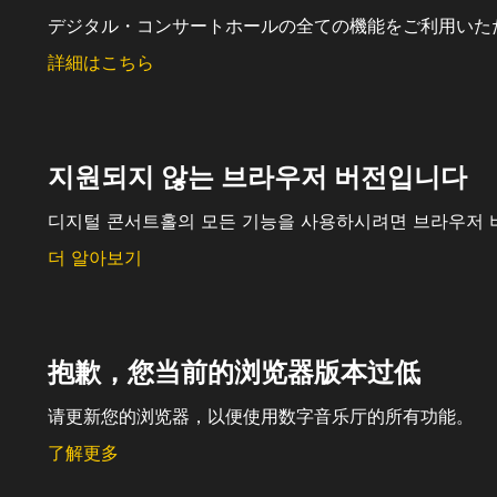
デジタル・コンサートホールの全ての機能をご利用いた
詳細はこちら
지원되지 않는 브라우저 버전입니다
디지털 콘서트홀의 모든 기능을 사용하시려면 브라우저 
더 알아보기
抱歉，您当前的浏览器版本过低
请更新您的浏览器，以便使用数字音乐厅的所有功能。
了解更多