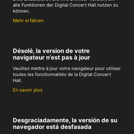
alle Funktionen der Digital Concert Hall nutzen zu
können.
Mehr erfahren
Désolé, la version de votre
navigateur n’est pas à jour
Veuillez mettre à jour votre navigateur pour utiliser
toutes les fonctionnalités de la Digital Concert
Hall.
En savoir plus
Desgraciadamente, la versión de su
navegador está desfasada