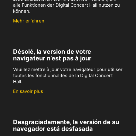
alle Funktionen der Digital Concert Hall nutzen zu
können.
Mehr erfahren
Désolé, la version de votre
navigateur n’est pas à jour
Veuillez mettre à jour votre navigateur pour utiliser
toutes les fonctionnalités de la Digital Concert
Hall.
En savoir plus
Desgraciadamente, la versión de su
navegador está desfasada