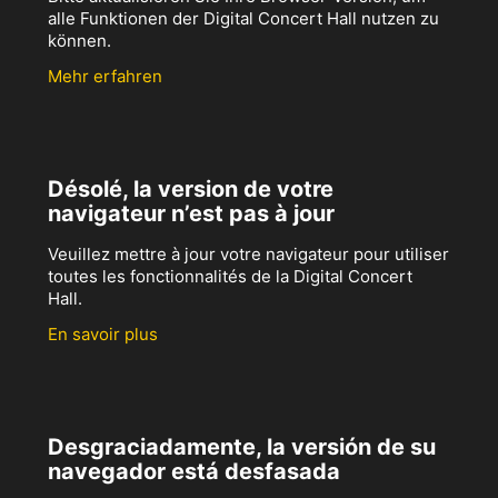
alle Funktionen der Digital Concert Hall nutzen zu
können.
Mehr erfahren
Désolé, la version de votre
navigateur n’est pas à jour
Veuillez mettre à jour votre navigateur pour utiliser
toutes les fonctionnalités de la Digital Concert
Hall.
En savoir plus
Desgraciadamente, la versión de su
navegador está desfasada